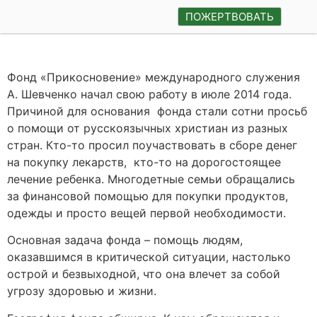
ПОЖЕРТВОВАТЬ
Фонд «Прикосновение»
международного служения
А. Шевченко
начал свою работу в июле 2014
года.
Причиной для основания фонда стали
сотни просьб
о помощи от
русскоязычных христиан
из разных
стран.
Кто-то просил поучаствовать
в сборе денег
на покупку лекарств,
кто-то
на дорогостоящее
лечение ребенка.
М
ногодетные семьи
обращались
за финансовой помощью
для
покупк
и
продуктов,
одежды и просто вещей первой необходимости.
Основн
ая
задач
а
фонда
–
помощь
людям,
оказавшимся
в критической ситуации, настолько
острой и безвыходной, что
она
влечет за собой
угрозу здоровью и жизни.