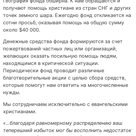
География
фонда
обширна.
К
нам обращаются и
получают помощь
христиане
из
стран СНГ и других
точек земного шара. Ежегодно фонд
откликается
на
сотни
просьб
, оказывая помощь
на общую сумму
около $40 000.
Денежные средства
фонда
формируются
за счет
пожертвовани
й
частных
лиц или организаций,
желающих оказать посильную помощь людям,
находящимся в критической ситуации.
Периодически
фонд
проводи
т
различные
благотворительные акции с целью сбора средств,
которые помогут нам ответить на многочисленные
нужды.
Мы сотрудничаем исключительно с евангельскими
христианами.
«…благодаря равномерному распределению ваш
теперешний избыток мог бы восполнить недостаток