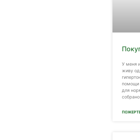
Поку
У меня 
живу од
гиперто
помощи 
для нор
собрано
ПОЖЕРТ